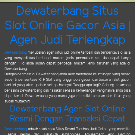
Dewaterbang Situs
Slot Online Gacor Asia |
Agen Judi Terlengkap
Dewaterbang
merupakan agen situs judi online terbaik dan terpercaya di asia
yang menyediakan berbagai macam jenis permainan slot dan dapat hanya
dengan 1 id anda sudah dapat berbagai macam jenis taruhan yang ada di
Dewaterbang.
Dengan bermain di Dewaterbang anda akan mendapat keuntungan yang besar
seperti persentase RTP Slot yang tinggi, pola gacor dan bocoran slot gacor
hari ini yang akan update setiap harinya! Tunggu apa lagi? Gabung sekarang
bersama Dewaterbang dan rasakan sensasi kemenangan yang hanya anda bisa
dapatkan di Dewaterbang yang mana juga memiliki tampilan dan fitur yang
sudah mutakhir!
Dewaterbang Agen Slot Online
Resmi Dengan Transaksi Cepat
Dewaterbang
adalah salah satu Situs Resmi Taruhan Judi Online yang memiliki
Lisensi Resmi dari PAGCOR (Philippines Amusement And Gaming