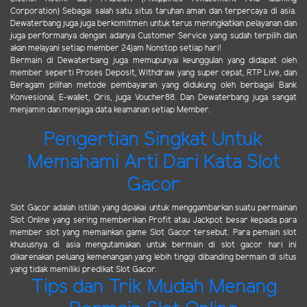
Corporation) Sebagai salah satu situs taruhan aman dan terpercaya di asia.
Dewaterbang juga juga berkomitmen untuk terus meningkatkan pelayanan dan
juga performanya dengan adanya Customer Service yang sudah terpilih dan
akan melayani setiap member 24jam Nonstop setiap hari!
Bermain di Dewaterbang juga memupunyai keunggulan yang didapat oleh
member seperti Proses Deposit, Withdraw yang super cepat, RTP Live, dan
Beragam pilihan metode pembayaran yang didukung oleh berbagai Bank
Konvesional, E-wallet, Qris, juga Voucher88. Dan Dewaterbang juga sangat
menjamin dan menjaga data keamanan setiap Member.
Pengertian Singkat Untuk
Memahami Arti Dari Kata Slot
Gacor
Slot Gacor adalah istilah yang dipakai untuk menggambarkan suatu permainan
Slot Online yang sering memberikan Profit atau Jackpot besar kepada para
member slot yang memainkan game Slot Gacor tersebut. Para pemain slot
khususnya di asia mengutamakan untuk bermain di slot gacor hari ini
dikarenakan peluang kemenangan yang lebih tinggi dibanding bermain di situs
yang tidak memiliki predikat Slot Gacor.
Tips dan Trik Mudah Menang