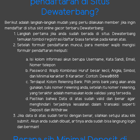
pendaftaran di Situs
Dewaterbang?
Berikut adalah langkah-langkah mudah yang perlu dilakukan member jika ingin
mendaftar di situs slot online gacor terbaru Dewaterbang:
Langkah pertama jika anda sudah berada di situs Dewaterbang
temukan tombol registrasi/daftar biasa terletak pada kanan atas.
Setelah formulir pendaftaran muncul, para member wajib mengisi
formulir pendaftaran meliputi:
Isi kolom informasi akun berupa Username, Kata Sandi, Email,
Nomer telepon
Password: Wajib Kombinasi Huruf besar kecil, Angka, Simbol,
dan Minimal karakter 8 Karakter. Contoh: Dewa@888
Terdapat Kolom Rekening Bank: Pilih jenis bank yang akan anda
gunakan, tulis nomer rekening anda, setelah itu nomer rekening,
yang terakhir adalah memasukan kode validasi yang tersedia.
Pastikan bahwa Data di atas sudah valid dan benar agar
menghindari terjadinya kesalahan dalam transaksi seperti
Deposit dan Withdraw.
Jika data di atas sudah terisi dengan benar, silahkan setujui atau klik
submit. Akun anda sudah dibuat, artinya anda sudah bisa langsung login
dan bermain!