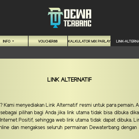
INFO
VOUCHER88
KALKULATOR MIX PARLAY
LINK-ALTERNA
LINK ALTERNATIF
 Kami menyediakan Link Alternatif resmi untuk para pemain. Apa
sebagai pilihan bagi Anda jika link utama tidak bisa dibuka dik
Internet Positif, sehingga web link utama tidak dapat dibuka. L
 online dan mengakses seluruh permainan Dewaterbang dengan a