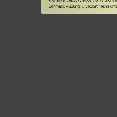
transaksi cepat (Deposit & Withdra
bermain. Hubungi Livechat resmi untu