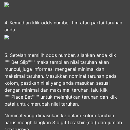
4. Kemudian klik odds number tim atau partai taruhan
anda
5. Setelah memilih odds number, silahkan anda klik
""""Bet Slip"""" maka tampilan nilai taruhan akan
muncul, juga informasi mengenai minimal dan
maksimal taruhan. Masukkan nominal taruhan pada
kolom, pastikan nilai yang anda masukan sesuai
dengan minimal dan maksimal taruhan, lalu klik
""""Place Bet"""" untuk melanjutkan taruhan dan klik
batal untuk merubah nilai taruhan.
Nominal yang dimasukan ke dalam kolom taruhan
harus menghilangkan 3 digit terakhir (nol) dari jumlah
seharusnya.