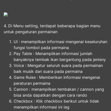
4. Di Menu setting, terdapat beberapa bagian menu
untuk pengaturan permainan
UI : menampilkan informasi mengenai keseluruhan
fungsi tombol pada permaina
Pay Table : Menampilkan informasi jumlah
banyaknya tembak ikan bergantung pada jenisny
Voice : Mengatur seluruh suara pada permainan
baik musik dan suara pada permaina
Game Rules : Memberikan Informasi mengenai
peraturan permaina
Cannon : menampilkan tembakan / cannon yang
bisa anda dapatkan dengan cara rando
Checkbox : Klik checkbox berikut untuk tidak
menampilkan informasi ini lag