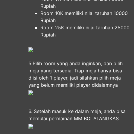
Rupiah
Room 10K memiliki nilai taruhan 10000
Rupiah
Room 25K memiliki nilai taruhan 25000
Rupiah
5.Pilih room yang anda inginkan, dan pilih
meja yang tersedia. Tiap meja hanya bisa
diisi oleh 1 player, jadi silahkan pilih meja
yang belum memiliki player didalamnya
6. Setelah masuk ke dalam meja, anda bisa
memulai permainan MM BOLATANGKAS