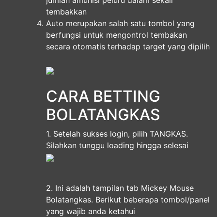
jumlah amunisi peluru dalam sekali
tembakkan
Auto merupakan salah satu tombol yang
berfungsi untuk mengontrol tembakan
secara otomatis terhadap target yang dipilih
CARA BETTING
BOLATANGKAS
1. Setelah sukses login, pilih TANGKAS.
Silahkan tunggu loading hingga selesai
2. Ini adalah tampilan tab Mickey Mouse
Bolatangkas. Berikut beberapa tombol/panel
yang wajib anda ketahui