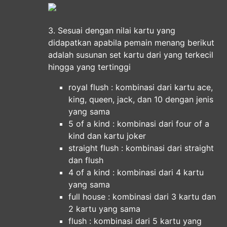
3. Sesuai dengan nilai kartu yang
didapatkan apabila pemain menang berikut
adalah susunan set kartu dari yang terkecil
hingga yang tertinggi
royal flush : kombinasi dari kartu ace,
king, queen, jack, dan 10 dengan jenis
yang sama
5 of a kind : kombinasi dari four of a
kind dan kartu joker
straight flush : kombinasi dari straight
dan flush
4 of a kind : kombinasi dari 4 kartu
yang sama
full house : kombinasi dari 3 kartu dan
2 kartu yang sama
flush : kombinasi dari 5 kartu yang