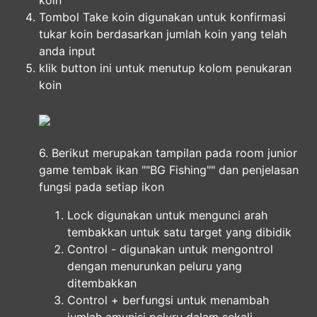
koin
Tombol Take koin digunakan untuk konfirmasi
tukar koin berdasarkan jumlah koin yang telah
anda input
klik button ini untuk menutup kolom penukaran
koin
6. Berikut merupakan tampilan pada room junior
game tembak ikan ""BG Fishing"" dan penjelasan
fungsi pada setiap ikon
Lock digunakan untuk mengunci arah
tembakkan untuk satu target yang dibidik
Control - digunakan untuk mengontrol
dengan menurunkan peluru yang
ditembakkan
Control + berfungsi untuk menambah