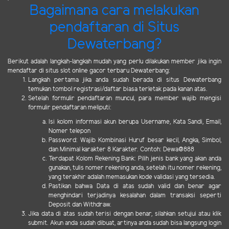
Bagaimana cara melakukan
pendaftaran di Situs
Dewaterbang?
Berikut adalah langkah-langkah mudah yang perlu dilakukan member jika ingin
mendaftar di situs slot online gacor terbaru Dewaterbang:
Langkah pertama jika anda sudah berada di situs Dewaterbang
temukan tombol registrasi/daftar biasa terletak pada kanan atas.
Setelah formulir pendaftaran muncul, para member wajib mengisi
formulir pendaftaran meliputi:
Isi kolom informasi akun berupa Username, Kata Sandi, Email,
Nomer telepon
Password: Wajib Kombinasi Huruf besar kecil, Angka, Simbol,
dan Minimal karakter 8 Karakter. Contoh: Dewa@888
Terdapat Kolom Rekening Bank: Pilih jenis bank yang akan anda
gunakan, tulis nomer rekening anda, setelah itu nomer rekening,
yang terakhir adalah memasukan kode validasi yang tersedia.
Pastikan bahwa Data di atas sudah valid dan benar agar
menghindari terjadinya kesalahan dalam transaksi seperti
Deposit dan Withdraw.
Jika data di atas sudah terisi dengan benar, silahkan setujui atau klik
submit. Akun anda sudah dibuat, artinya anda sudah bisa langsung login