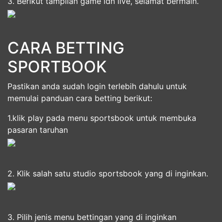
3. Berikut tampilan game idn live, selamat bermain.
CARA BETTING
SPORTBOOK
Pastikan anda sudah login terlebih dahulu untuk
memulai panduan cara betting berikut:
1.klik play pada menu sportsbook untuk membuka
pasaran taruhan
2. Klik salah satu studio sportsbook yang di inginkan.
3. Pilih jenis menu bettingan yang di inginkan