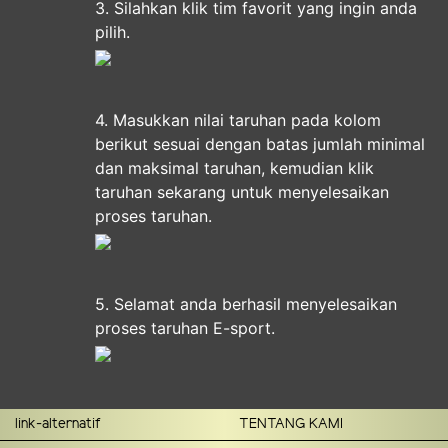
3. Silahkan klik tim favorit yang ingin anda
pilih.
4. Masukkan nilai taruhan pada kolom
berikut sesuai dengan batas jumlah minimal
dan maksimal taruhan, kemudian klik
taruhan sekarang untuk menyelesaikan
proses taruhan.
5. Selamat anda berhasil menyelesaikan
proses taruhan E-sport.
link-alternatif
TENTANG KAMI