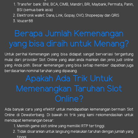
Transfer bank: BNI, BCA, CIMB, Mandiri, BRI, Maybank, Permata, Panin,
BSI (semua bank asia)
Elektronik wallet: Dana, Link, Gopay, OVO, Shopeepay dan QRIS
Voucer88
Berapa Jumlah Kemenangan
yang bisa diraih untuk Menang?
Untuk perihal Kemenangan yang bisa didapat sangat bervariasi tergantung
mulai dari provider Slot Online yang akan anda mainkan dan jenis judi online
yang Anda pilih. Besar kemenangan yang bisa setiap member dapatkan juga
berdasarkan nominal taruhan yang dipasang.
Apakah Ada Trik Untuk
Memenangkan Taruhan Slot
Online?
Ada banyak cara yang efektif untuk mendapatkan kemenangan bermain Slot
Online di Dewaterbang. Di bawah ini trik yang kami rekomendasikan untuk
mendapat kemenangan besar:
Memilih game slot online yang memiliki RTP tertinggi.
Tidak disarankan untuk langsung melakukan taruhan dengan jumlah yang
tinggi.