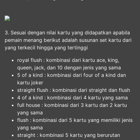
3. Sesuai dengan nilai kartu yang didapatkan apabila
pemain menang berikut adalah susunan set kartu dari
yang terkecil hingga yang tertinggi
royal flush : kombinasi dari kartu ace, king,
queen, jack, dan 10 dengan jenis yang sama
5 of a kind : kombinasi dari four of a kind dan
kartu joker
straight flush : kombinasi dari straight dan flush
4 of a kind : kombinasi dari 4 kartu yang sama
full house : kombinasi dari 3 kartu dan 2 kartu
yang sama
flush : kombinasi dari 5 kartu yang memiliki jenis
yang sama
straight : kombinasi 5 kartu yang berurutan