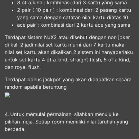
3 of a kind : kombinasi dari 3 kartu yang sama
2 pair ( 10 pair ) : kombinasi dari 2 pasang kartu
yang sama dengan catatan nilai kartu diatas 10
ace pair : kombinasi dari 2 kartu ace yang sama
Terdapat sistem NJX2 atau disebut dengan non joker
di kali 2 jadi nilai set kartu murni dari 7 kartu maka
nilai set kartu akan dikalikan 2 sistem ini hanyaberlaku
untuk set kartu 4 of a kind, straight flush, 5 of a kind,
dan royal flush.
Terdapat bonus jackpot yang akan didapatkan secara
random apabila beruntung
4. Untuk memulai permainan, silahkan menuju ke
pilihan meja. Setiap room memiliki nilai taruhan yang
berbeda