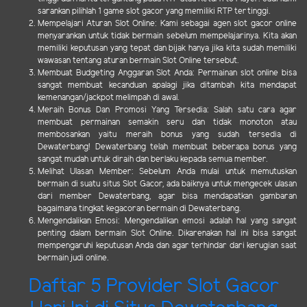
sarankan pilihlah 1 game slot gacor yang memiliki RTP tertinggi.
Mempelajari Aturan Slot Online: Kami sebagai agen slot gacor online
menyarankan untuk tidak bermain sebelum mempelajarinya. Kita akan
memiliki keputusan yang tepat dan bijak hanya jika kita sudah memiliki
wawasan tentang aturan bermain Slot Online tersebut.
Membuat Budgeting Anggaran Slot Anda: Permainan slot online bisa
sangat membuat kecanduan apalagi jika ditambah kita mendapat
kemenangan/jackpot melimpah di awal.
Meraih Bonus Dan Promosi Yang Tersedia: Salah satu cara agar
membuat permainan semakin seru dan tidak monoton atau
membosankan yaitu meraih bonus yang sudah tersedia di
Dewaterbang! Dewaterbang telah membuat beberapa bonus yang
sangat mudah untuk diraih dan berlaku kepada semua member.
Melihat Ulasan Member: Sebelum Anda mulai untuk memutuskan
bermain di suatu situs Slot Gacor, ada baiknya untuk mengecek ulasan
dari member Dewaterbang, agar bisa mendapatkan gambaran
bagaimana tingkat kegacoran bermain di Dewaterbang.
Mengendalikan Emosi: Mengendalikan emosi adalah hal yang sangat
penting dalam bermain Slot Online. Dikarenakan hal ini bisa sangat
mempengaruhi keputusan Anda dan agar terhindar dari kerugian saat
bermain judi online.
Daftar 5 Provider Slot Gacor