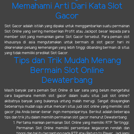
Memahami Arti Dari Kata Slot
Gacor
Slot Gacor adalah istilah yang dipakai untuk menggambarkan suatu permainan
Slot Online yang sering memberikan Profit atau Jackpot besar kepada para
member slot yang memainkan game Slot Gacor tersebut. Para pemain slot
khususnya di asia mengutamakan untuk bermain di slot gacor hari ini
dikarenakan peluang kemenangan yang lebih tinggi dibanding bermain di situs
yang tidak memiliki predikat Slot Gacor.
Tips dan Trik Mudah Menang
Bermain Slot Online
Dewaterbang
Masih banyak para pemain Slot Online di luar sana yang belum mengetahui
cara bagaimana memilih slot gacor dalam suatu situs judi slot online?
akibatnya banyak yang bukannya untung malah merugi. Sangat disayangkan
Sebenarnya mudah saja untuk mencari situs judi slot online yang memiliki slot
gacor jika Anda benar-benar ingin mempelajarinya. Berikut adalah beberapa
tips dan trik jitu dalam memilih permainan slot gacor menurut Dewaterbang:
Pertama mainkan permainan Slot Online yang memiliki RTP Tertinggi:
Permainan Slot Online memiliki persentase kegacoran rendah dan
tinggi dan hal itu tergantung pada RTP atau Return to Player. Jadi kami