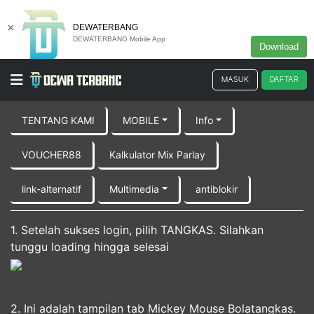
×
DEWATERBANG
DEWATERBANG Mobile App
Download
MASUK
DAFTAR
TENTANG KAMI
MOBILE
Info
VOUCHER88
Kalkulator Mix Parlay
link-alternatif
Multimedia
antiblokir
1. Setelah sukses login, pilih TANGKAS. Silahkan
tunggu loading hingga selesai
2. Ini adalah tampilan tab Mickey Mouse Bolatangkas.