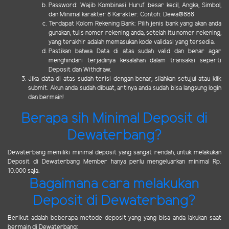
Password: Wajib Kombinasi Huruf besar kecil, Angka, Simbol,
dan Minimal karakter 8 Karakter. Contoh: Dewa@888
Terdapat Kolom Rekening Bank: Pilih jenis bank yang akan anda
gunakan, tulis nomer rekening anda, setelah itu nomer rekening,
yang terakhir adalah memasukan kode validasi yang tersedia.
Pastikan bahwa Data di atas sudah valid dan benar agar
menghindari terjadinya kesalahan dalam transaksi seperti
Deposit dan Withdraw.
Jika data di atas sudah terisi dengan benar, silahkan setujui atau klik
submit. Akun anda sudah dibuat, artinya anda sudah bisa langsung login
dan bermain!
Berapa sih Minimal Deposit di
Dewaterbang?
Dewaterbang memiliki minimal deposit yang sangat rendah, untuk melakukan
Deposit di Dewaterbang Member hanya perlu mengeluarkan minimal Rp.
10.000 saja.
Bagaimana cara melakukan
Deposit di Dewaterbang?
Berikut adalah beberapa metode deposit yang yang bisa anda lakukan saat
bermain di Dewaterbang: