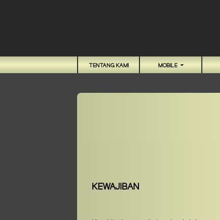
TENTANG KAMI
MOBILE
KEWAJIBAN