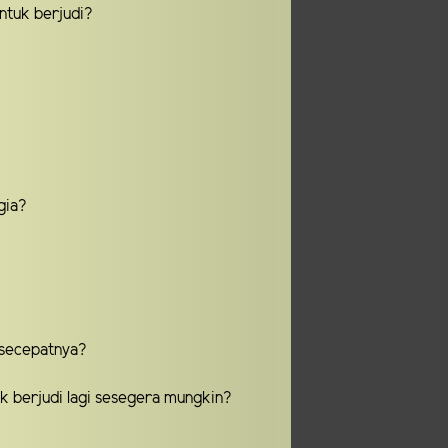
ntuk berjudi?
gia?
 secepatnya?
uk berjudi lagi sesegera mungkin?