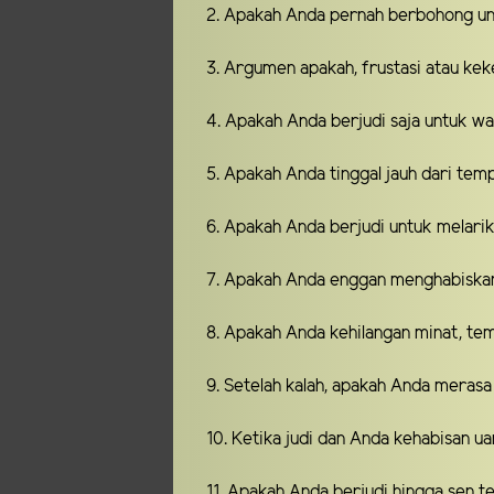
2. Apakah Anda pernah berbohong unt
3. Argumen apakah, frustasi atau ke
4. Apakah Anda berjudi saja untuk w
5. Apakah Anda tinggal jauh dari temp
6. Apakah Anda berjudi untuk melari
7. Apakah Anda enggan menghabiskan '
8. Apakah Anda kehilangan minat, tem
9. Setelah kalah, apakah Anda mera
10. Ketika judi dan Anda kehabisan u
11. Apakah Anda berjudi hingga sen t