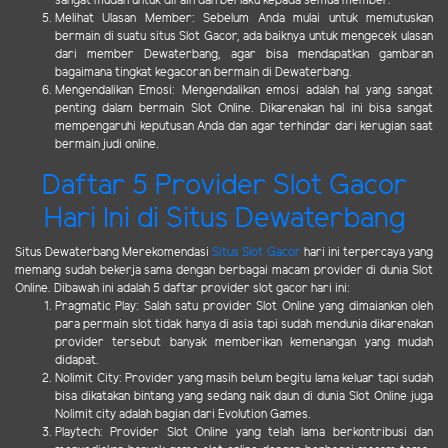
sangat mudah untuk diraih dan berlaku kepada semua member.
Melihat Ulasan Member: Sebelum Anda mulai untuk memutuskan
bermain di suatu situs Slot Gacor, ada baiknya untuk mengecek ulasan
dari member Dewaterbang, agar bisa mendapatkan gambaran
bagaimana tingkat kegacoran bermain di Dewaterbang.
Mengendalikan Emosi: Mengendalikan emosi adalah hal yang sangat
penting dalam bermain Slot Online. Dikarenakan hal ini bisa sangat
mempengaruhi keputusan Anda dan agar terhindar dari kerugian saat
bermain judi online.
Daftar 5 Provider Slot Gacor
Hari Ini di Situs Dewaterbang
Situs Dewaterbang Merekomendasi
Situs Slot Gacor
hari ini terpercaya yang
memang sudah bekerja sama dengan berbagai macam provider di dunia Slot
Online. Dibawah ini adalah 5 daftar provider slot gacor hari ini:
Pragmatic Play: Salah satu provider Slot Online yang dimaiankan oleh
para permain slot tidak hanya di asia tapi sudah mendunia dikarenakan
provider tersebut banyak memberikan kemenangan yang mudah
didapat.
Nolimit City: Provider yang masih belum begitu lama keluar tapi sudah
bisa dikatakan bintang yang sedang naik daun di dunia Slot Online juga
Nolimit city adalah bagian dari Evolution Games.
Playtech: Provider Slot Online yang telah lama berkontribusi dan