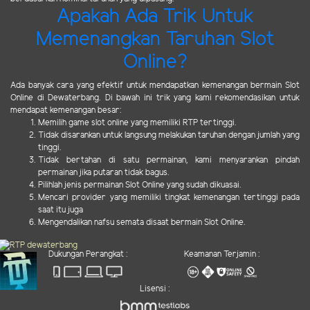
Apakah Ada Trik Untuk
Memenangkan Taruhan Slot
Online?
Ada banyak cara yang efektif untuk mendapatkan kemenangan bermain Slot
Online di Dewaterbang. Di bawah ini trik yang kami rekomendasikan untuk
mendapat kemenangan besar:
Memilih game slot online yang memiliki RTP tertinggi.
Tidak disarankan untuk langsung melakukan taruhan dengan jumlah yang
tinggi.
Tidak bertahan di satu permainan, kami menyarankan pindah
permainan jika putaran tidak bagus.
Pilihlah jenis permainan Slot Online yang sudah dikuasai.
Mencari provider yang memiliki tingkat kemenangan tertinggi pada
saat itu juga
Mengendalikan nafsu semata disaat bermain Slot Online.
Dukungan Perangkat :
Keamanan Terjamin :
Lisensi :