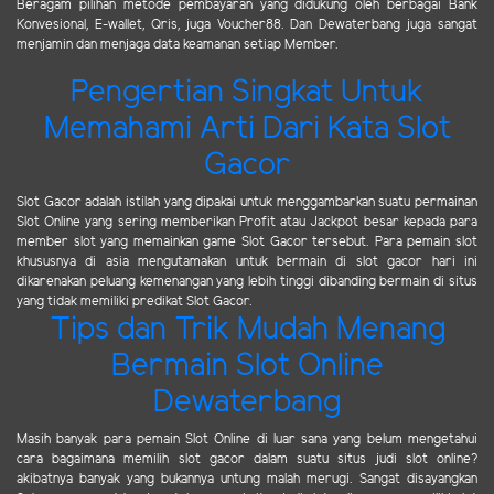
Beragam pilihan metode pembayaran yang didukung oleh berbagai Bank
Konvesional, E-wallet, Qris, juga Voucher88. Dan Dewaterbang juga sangat
menjamin dan menjaga data keamanan setiap Member.
Pengertian Singkat Untuk
Memahami Arti Dari Kata Slot
Gacor
Slot Gacor adalah istilah yang dipakai untuk menggambarkan suatu permainan
Slot Online yang sering memberikan Profit atau Jackpot besar kepada para
member slot yang memainkan game Slot Gacor tersebut. Para pemain slot
khususnya di asia mengutamakan untuk bermain di slot gacor hari ini
dikarenakan peluang kemenangan yang lebih tinggi dibanding bermain di situs
yang tidak memiliki predikat Slot Gacor.
Tips dan Trik Mudah Menang
Bermain Slot Online
Dewaterbang
Masih banyak para pemain Slot Online di luar sana yang belum mengetahui
cara bagaimana memilih slot gacor dalam suatu situs judi slot online?
akibatnya banyak yang bukannya untung malah merugi. Sangat disayangkan