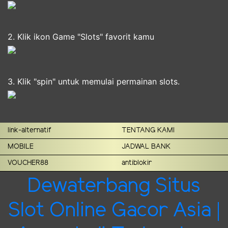
2. Klik ikon Game "Slots" favorit kamu
3. Klik "spin" untuk memulai permainan slots.
link-alternatif
TENTANG KAMI
MOBILE
JADWAL BANK
VOUCHER88
antiblokir
Dewaterbang Situs
Slot Online Gacor Asia |