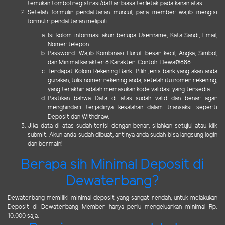
temukan tombol registrasi/daftar biasa terletak pada kanan atas.
Setelah formulir pendaftaran muncul, para member wajib mengisi
formulir pendaftaran meliputi:
Isi kolom informasi akun berupa Username, Kata Sandi, Email,
Nomer telepon
Password: Wajib Kombinasi Huruf besar kecil, Angka, Simbol,
dan Minimal karakter 8 Karakter. Contoh: Dewa@888
Terdapat Kolom Rekening Bank: Pilih jenis bank yang akan anda
gunakan, tulis nomer rekening anda, setelah itu nomer rekening,
yang terakhir adalah memasukan kode validasi yang tersedia.
Pastikan bahwa Data di atas sudah valid dan benar agar
menghindari terjadinya kesalahan dalam transaksi seperti
Deposit dan Withdraw.
Jika data di atas sudah terisi dengan benar, silahkan setujui atau klik
submit. Akun anda sudah dibuat, artinya anda sudah bisa langsung login
dan bermain!
Berapa sih Minimal Deposit di
Dewaterbang?
Dewaterbang memiliki minimal deposit yang sangat rendah, untuk melakukan
Deposit di Dewaterbang Member hanya perlu mengeluarkan minimal Rp.
10.000 saja.